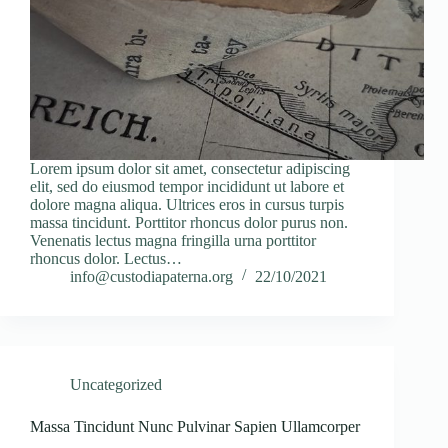
Lorem ipsum dolor sit amet, consectetur adipiscing
elit, sed do eiusmod tempor incididunt ut labore et
dolore magna aliqua. Ultrices eros in cursus turpis
massa tincidunt. Porttitor rhoncus dolor purus non.
Venenatis lectus magna fringilla urna porttitor
rhoncus dolor. Lectus…
info@custodiapaterna.org
22/10/2021
Uncategorized
Massa Tincidunt Nunc Pulvinar Sapien Ullamcorper