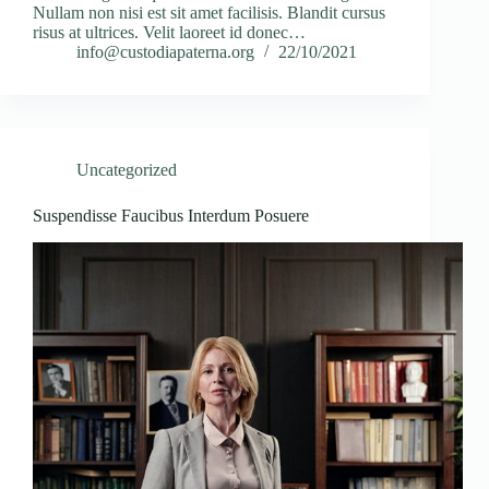
Nullam non nisi est sit amet facilisis. Blandit cursus
risus at ultrices. Velit laoreet id donec…
info@custodiapaterna.org
22/10/2021
Uncategorized
Suspendisse Faucibus Interdum Posuere