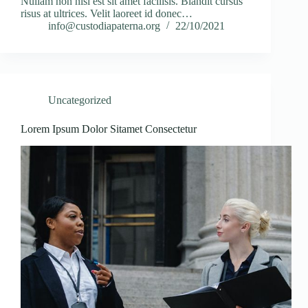
Nullam non nisi est sit amet facilisis. Blandit cursus
risus at ultrices. Velit laoreet id donec…
info@custodiapaterna.org
22/10/2021
Uncategorized
Lorem Ipsum Dolor Sitamet Consectetur